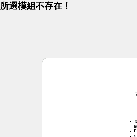
所選模組不存在！
頁
n
P
錯