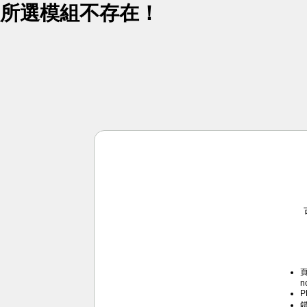
所選模組不存在！
頁
n
P
錯