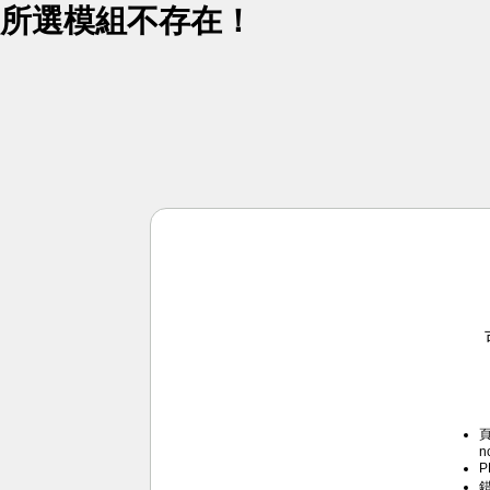
所選模組不存在！
頁
n
P
錯