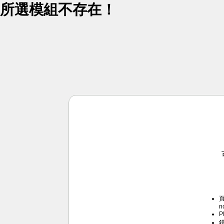
所選模組不存在！
頁
n
P
錯