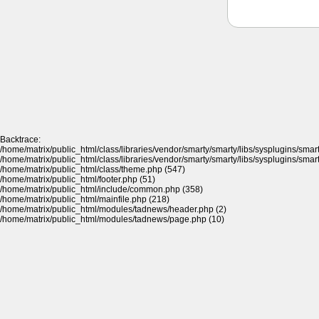
Backtrace:
/home/matrix/public_html/class/libraries/vendor/smarty/smarty/libs/sysplugins/sma
/home/matrix/public_html/class/libraries/vendor/smarty/smarty/libs/sysplugins/sma
/home/matrix/public_html/class/theme.php (547)
/home/matrix/public_html/footer.php (51)
/home/matrix/public_html/include/common.php (358)
/home/matrix/public_html/mainfile.php (218)
/home/matrix/public_html/modules/tadnews/header.php (2)
/home/matrix/public_html/modules/tadnews/page.php (10)