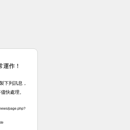
常運作！
請複製下列訊息，
將儘快處理。
news/page.php?
te