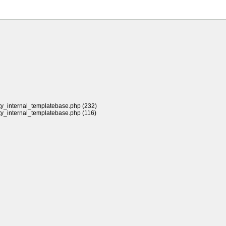
rty_internal_templatebase.php (232)
rty_internal_templatebase.php (116)