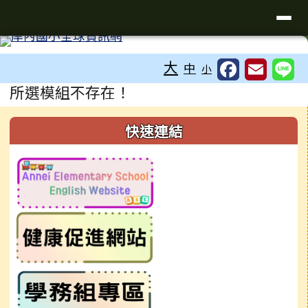
台南市岸內國小全球資訊網
導覽列
跳至主內容區
工具列
大
中
小
頁尾區域
主內容區域
所選模組不存在！
左邊區域內容
快速連結