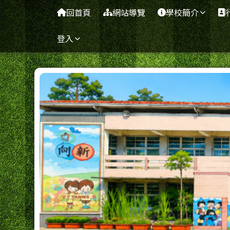
台南市岸內國小全球資訊
導覽列
跳至主內容區
回首頁
網站導覽
學校簡介
登入