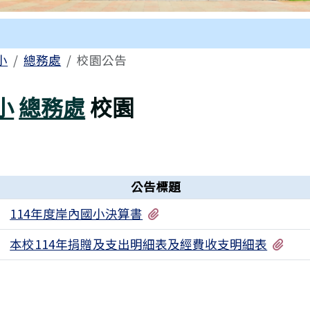
區域
小
總務處
校園公告
小
總務處
校園
公告標題
有1個附檔
114年度岸內國小決算書
有2
本校114年捐贈及支出明細表及經費收支明細表