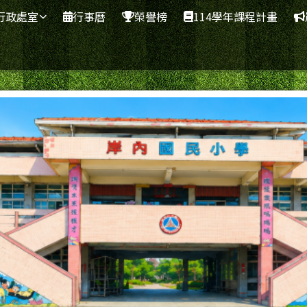
網
行政處室
行事曆
榮譽榜
114學年課程計畫