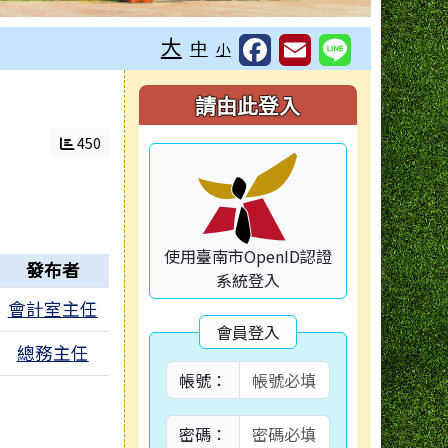
大
中
小
右邊區域內容
請由此登入
450
使用臺南市OpenID認證
發布者
系統登入
會計室主任
會員登入
個附檔
總務主任
帳號：
密碼：