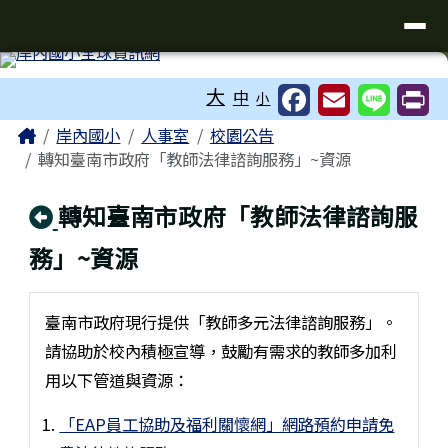
台南市岸內國小全球資訊網
導覽列
跳至主內容區
工具列
大
中
小
頁尾區域
主內容區域
Home
岸內國小
人事室
校園公告
轉知臺南市政府「教師法律諮詢服務」~資源
回上頁
轉知臺南市政府「教師法律諮詢服
務」~資源
臺南市政府現行提供「教師多元法律諮詢服務」。
請協助於校內積極宣導，鼓勵有需求的教師多加利
用以下管道與資源：
「EAP員工協助及福利關懷網」網路預約申請免