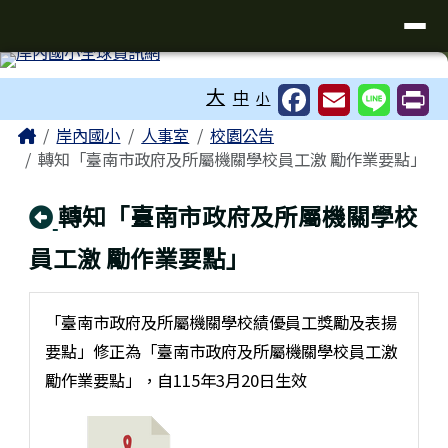
台南市岸內國小全球資訊網
導覽列
跳至主內容區
工具列
大
中
小
頁尾區域
主內容區域
Home
岸內國小
人事室
校園公告
轉知「臺南市政府及所屬機關學校員工激 勵作業要點」
回上頁
轉知「臺南市政府及所屬機關學校
員工激 勵作業要點」
「臺南市政府及所屬機關學校績優員工獎勵及表揚
要點」修正為「臺南市政府及所屬機關學校員工激
勵作業要點」，自115年3月20日生效