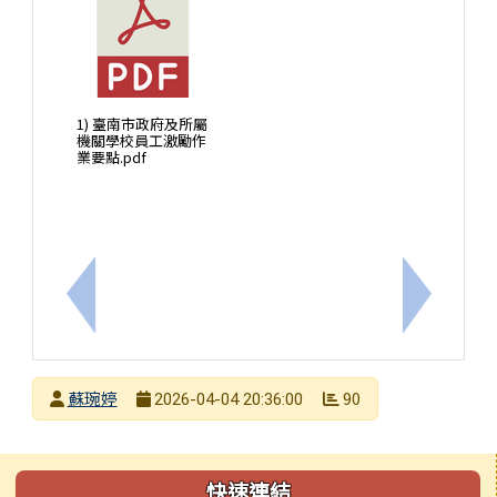
1) 臺南市政府及所屬
機關學校員工激勵作
業要點.pdf
上一筆：轉知臺南市政府教育局特約心理諮商機構一
下一筆：
發布者
蘇琬婷
90
2026-04-04 20:36:00
發布日期
瀏覽次數
左邊區域內容
快速連結