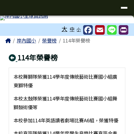
台南市岸內國小全球資訊網
導覽列
跳至主內容區
工具列
大
中
小
頁尾區域
主內容區域
Home
岸內國小
榮譽榜
114年榮譽榜
回上頁
114年榮譽榜
本校舞獅隊榮獲114學年度傳統藝術比賽國小組廣
東獅特優
本校太鼓隊榮獲114學年度傳統藝術比賽國小組舞
獅鼓術優等
本校參加114年英語讀者劇場比賽A6組，榮獲特優
本校直笛隊榮獲114學年度學生音樂比賽直笛合奏