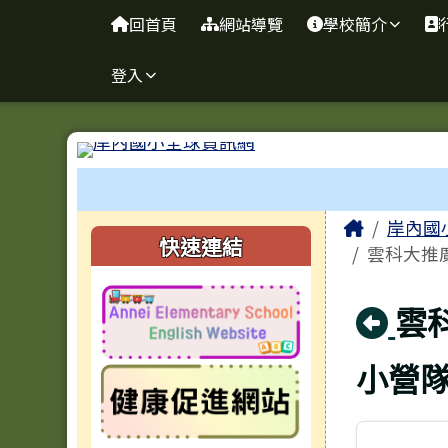
台南市岸內國小全球資訊
導覽列
跳至主內容區
回首頁
網站導覽
學校簡介
登入
工具列
頁尾區域
主內容
Home
岸內國
左邊區域內容
快速連結
雲科大推
回
雲
小營