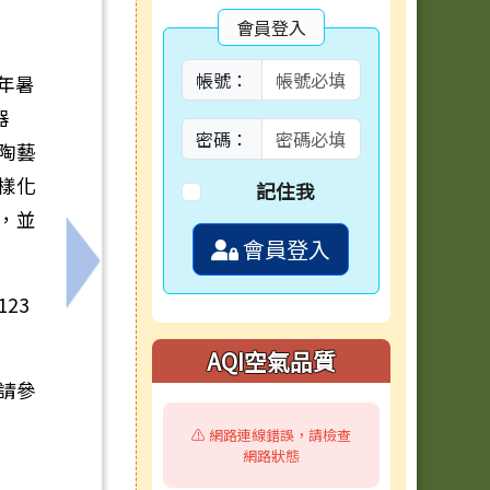
會員登入
帳號：
6年暑
器
密碼：
陶藝
樣化
記住我
，並
會員登入
地區學校學士後教育學分班】
下一筆：轉知教育部國民及學前教育署「115
23
AQI空氣品質
請參
⚠️ 網路連線錯誤，請檢查
網路狀態