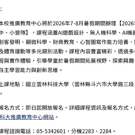
：
本校推廣教育中心將於2026年7-8月暑假期間辦理【202
中、小營隊】，課程涵蓋AI遊戲設計、無人機科學、AI機
創客發明、顯微科學、財商教育、心智圖寫作能力培養、
及體育運動等多元類別活動。課程內容豐富精彩，透過多
習與實作體驗，引導學童於暑假期間拓展視野、探索興趣
自主學習能力與創新思維。
：國立臺北教育大學經教育部核定辦理【115學年度偏遠
上課地點：國立雲林科技大學（雲林縣斗六市大學路三段1
。
報名方式：即日起開放報名。詳細課程資訊及報名方式，
科大推廣教育中心網站
。
程諮詢電話：05-5342601，分機2283、2284。