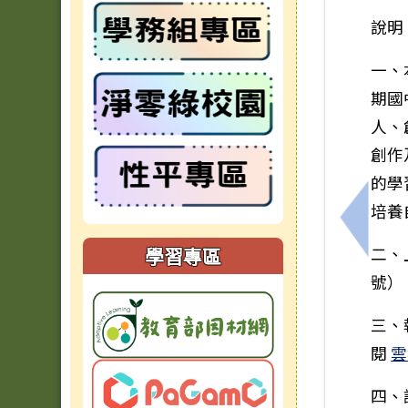
說明
一、
期國
人、
創作
的學
培養
上一筆
學習專區
二、
號）
三、
閱
雲
四、課