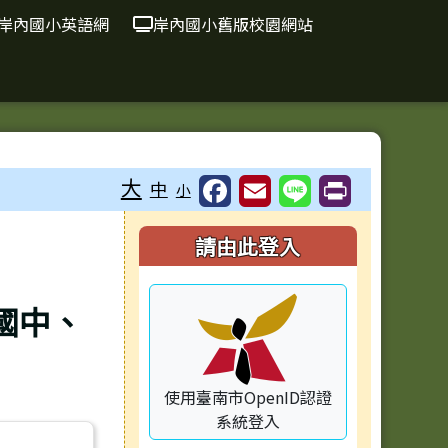
岸內國小英語網
岸內國小舊版校園網站
大
中
小
右邊區域內容
請由此登入
國中、
使用臺南市OpenID認證
系統登入