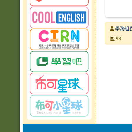
發布者
學務組
發布日期
瀏覽次數
98