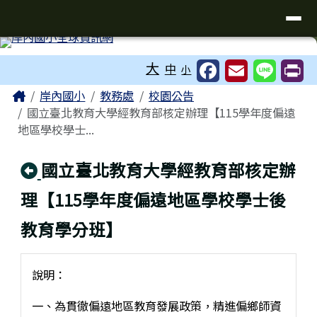
台南市岸內國小全球資訊網
導覽列
跳至主內容區
工具列
大
中
小
頁尾區域
主內容區域
Home
岸內國小
教務處
校園公告
國立臺北教育大學經教育部核定辦理【115學年度偏遠
地區學校學士...
回上頁
國立臺北教育大學經教育部核定辦
理【115學年度偏遠地區學校學士後
教育學分班】
說明：
一、為貫徹偏遠地區教育發展政策，精進偏鄉師資