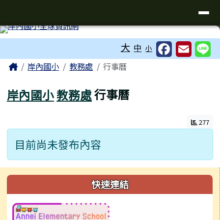
台南市岸內國小全球資訊網
導覽列
跳至主內容區
工具列
大
中
小
頁尾區域
主內容區域
Home
岸內國小
教務處
行事曆
岸內國小
教務處
行事曆
277
目前尚未發布內容
左邊區域內容
快速連結