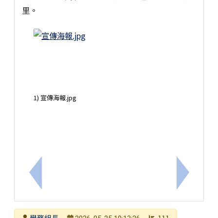
里。
1) 宣傳海報.jpg
上一筆：臺南市115年度國際教育融入中小學優良課
下一筆：
發布者
學務組長
111