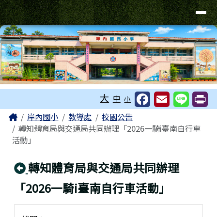
台南市岸內國小全球資訊網
導覽列
跳至主內容區
工具列
大
中
小
頁尾區域
主內容區域
Home
岸內國小
教導處
校園公告
轉知體育局與交通局共同辦理「2026一騎i臺南自行車
活動」
回上頁
轉知體育局與交通局共同辦理
「2026一騎i臺南自行車活動」